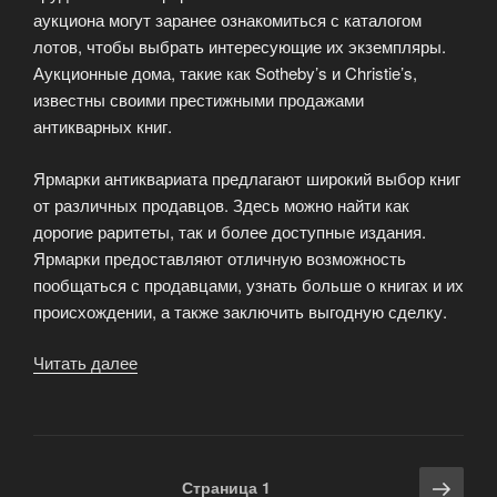
аукциона могут заранее ознакомиться с каталогом
лотов, чтобы выбрать интересующие их экземпляры.
Аукционные дома, такие как Sotheby’s и Christie’s,
известны своими престижными продажами
антикварных книг.
Ярмарки антиквариата предлагают широкий выбор книг
от различных продавцов. Здесь можно найти как
дорогие раритеты, так и более доступные издания.
Ярмарки предоставляют отличную возможность
пообщаться с продавцами, узнать больше о книгах и их
происхождении, а также заключить выгодную сделку.
Читать далее
«Аукционы
и
ярмарки
антиквариата:
где
Навигация
Сле
Страница
1
купить