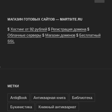
по
стра
редкую
записям
книгу?»
МАГАЗИН ГОТОВЫХ САЙТОВ — MARTSITE.RU
$
Хостинг от 92 рублей
$
Регистрация домена
$
Облачные серверы
$
Магазин доменов
$
Бесплатный
SSL
.
МЕТКИ
AntiqBook
Антикварная книга
Библиотека
Букинистика
Книжный антиквариат