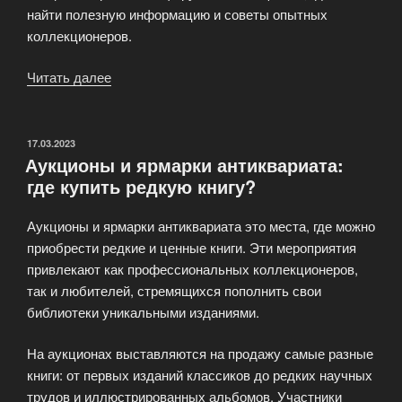
найти полезную информацию и советы опытных
коллекционеров.
Читать далее
«Коллекционирование
антикварных
книг
для
ОПУБЛИКОВАНО
17.03.2023
Аукционы и ярмарки антиквариата:
новичков»
где купить редкую книгу?
Аукционы и ярмарки антиквариата это места, где можно
приобрести редкие и ценные книги. Эти мероприятия
привлекают как профессиональных коллекционеров,
так и любителей, стремящихся пополнить свои
библиотеки уникальными изданиями.
На аукционах выставляются на продажу самые разные
книги: от первых изданий классиков до редких научных
трудов и иллюстрированных альбомов. Участники