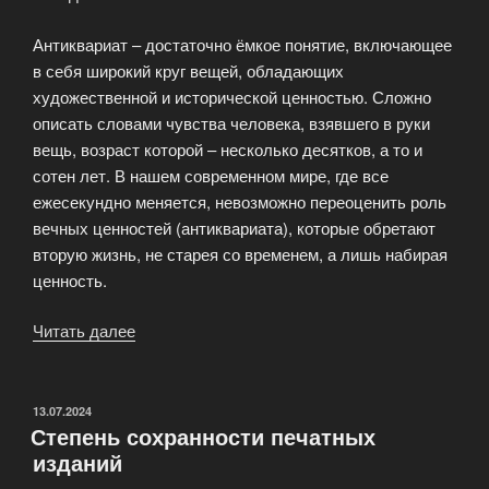
Антиквариат – достаточно ёмкое понятие, включающее
в себя широкий круг вещей, обладающих
художественной и исторической ценностью. Сложно
описать словами чувства человека, взявшего в руки
вещь, возраст которой – несколько десятков, а то и
сотен лет. В нашем современном мире, где все
ежесекундно меняется, невозможно переоценить роль
вечных ценностей (антиквариата), которые обретают
вторую жизнь, не старея со временем, а лишь набирая
ценность.
Читать далее
«Книжный
антикварный
салон
—
ОПУБЛИКОВАНО
13.07.2024
Степень сохранности печатных
AntiqBook»
изданий