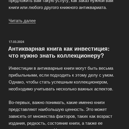
предложить вам такую услугу, как заказ нужной вам
книги или любого другого книжного антиквариата.
Читать далее
«Услуги
по
созданию
частных
ОПУБЛИКОВАНО
17.03.2024
Антикварная книга как инвестиция:
и
что нужно знать коллекционеру?
корпоративных
библиотек»
Инвестиции в антикварные книги могут быть весьма
прибыльными, если подходить к этому делу с умом.
Однако, чтобы стать успешным коллекционером,
необходимо учитывать несколько важных аспектов.
Во-первых, важно понимать, какие именно книги
представляют наибольшую ценность. Это может
зависеть от множества факторов, таких как возраст
издания, редкость, состояние книги, а также ее