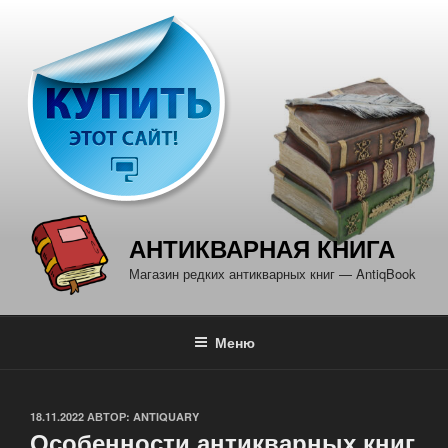
Перейти
к
содержимому
АНТИКВАРНАЯ КНИГА
Магазин редких антикварных книг — AntiqBook
Меню
ОПУБЛИКОВАНО
18.11.2022
АВТОР:
ANTIQUARY
Особенности антикварных книг