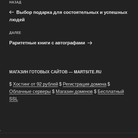
Предыдущая
НАЗАД
по
запись:
записям
Выбор подарка для состоятельных и успешных
людей
Следующая
ДАЛЕЕ
запись
Раритетные книги с автографами
МАГАЗИН ГОТОВЫХ САЙТОВ — MARTSITE.RU
$
Хостинг от 92 рублей
$
Регистрация домена
$
Облачные серверы
$
Магазин доменов
$
Бесплатный
SSL
.