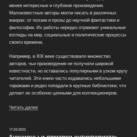
менее интересные и глубокие произведения.
Малоизвестные авторы могли писать в различных
жанрах: от поэзии и прозы до научной фантастики и
философии. Их работы нередко отражают уникальные
взгляды на мир, социальные и политические процессы
своего времени.
Например, в XIX веке существовало множество
авторов, чьи произведения не получили широкой
известности, но оставались популярными в узком кругу
читателей. Эти книги часто издавались небольшими
тиражами и редко попадали в крупные библиотеки, что
делает их особенно ценными для коллекционеров.
Читать далее
«Редкие
антикварные
книги
малоизвестных
ОПУБЛИКОВАНО
17.03.2023
Аукционы и ярмарки антиквариата:
писателей»