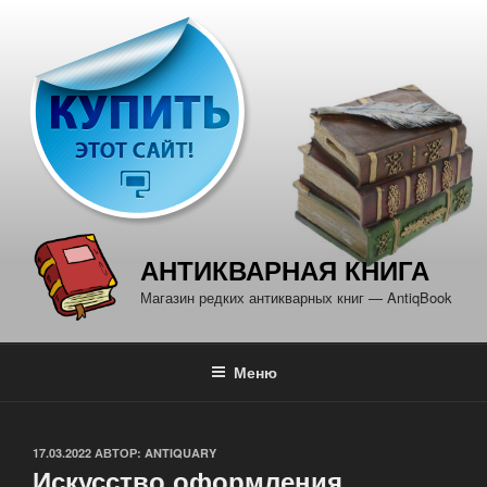
Перейти
к
содержимому
АНТИКВАРНАЯ КНИГА
Магазин редких антикварных книг — AntiqBook
Меню
ОПУБЛИКОВАНО
17.03.2022
АВТОР:
ANTIQUARY
Искусство оформления